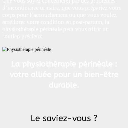
Que vous soyez c
oncerné(e) par des problèmes
d’incontinence urinaire, que vous prépariez votre
corps pour l’accouchement ou que vous voulez
améliorer votre condition en post-partum, la
physiothérapie périnéale peut vous offrir un
soutien précieu
x.
La physiothérapie périnéale :
votre alliée pour un bien-être
durable.
Le saviez-vous ?