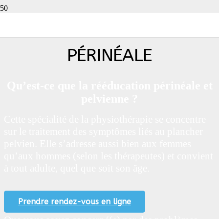
PHYSIOTHÉRAPIE
PÉRINÉALE
Qu’est-ce que la rééducation périnéale et
pelvienne ?
Cette spécialité de la physiothérapie se concentre
sur le traitement des symptômes liés au plancher
pelvien. Elle s’adresse aussi bien aux femmes
qu’aux hommes (selon les thérapeutes) et convient
à tout adulte, quel que soit son âge.
Prendre rendez-vous en ligne