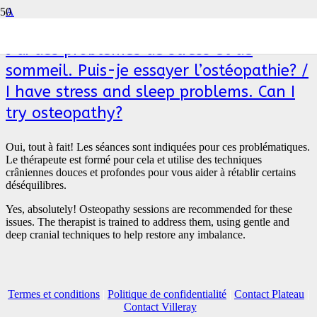
A
J’ai des problèmes de stress et de
sommeil. Puis-je essayer l’ostéopathie? /
I have stress and sleep problems. Can I
try osteopathy?
Oui, tout à fait! Les séances sont indiquées pour ces problématiques.
Le thérapeute est formé pour cela et utilise des techniques
crâniennes douces et profondes pour vous aider à rétablir certains
déséquilibres.
Yes, absolutely! Osteopathy sessions are recommended for these
issues. The therapist is trained to address them, using gentle and
deep cranial techniques to help restore any imbalance.
Termes et conditions
|
Politique de confidentialité
|
Contact Plateau
|
Contact Villeray