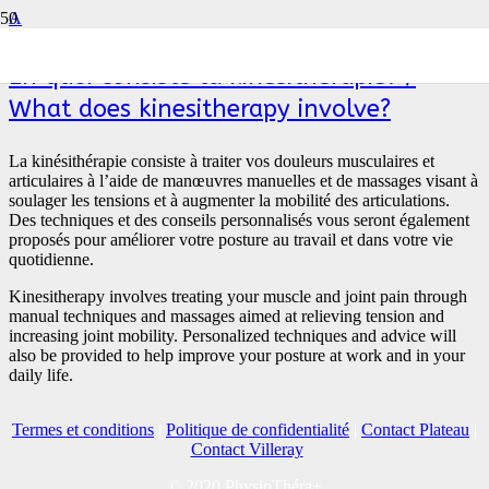
A
En quoi consiste la kinésithérapie? /
What does kinesitherapy involve?
La kinésithérapie consiste à traiter vos douleurs musculaires et
articulaires à l’aide de manœuvres manuelles et de massages visant à
soulager les tensions et à augmenter la mobilité des articulations.
Des techniques et des conseils personnalisés vous seront également
proposés pour améliorer votre posture au travail et dans votre vie
quotidienne.
Kinesitherapy involves treating your muscle and joint pain through
manual techniques and massages aimed at relieving tension and
increasing joint mobility. Personalized techniques and advice will
also be provided to help improve your posture at work and in your
daily life.
Termes et conditions
|
Politique de confidentialité
|
Contact Plateau
|
Contact Villeray
© 2020 PhysioThéra+